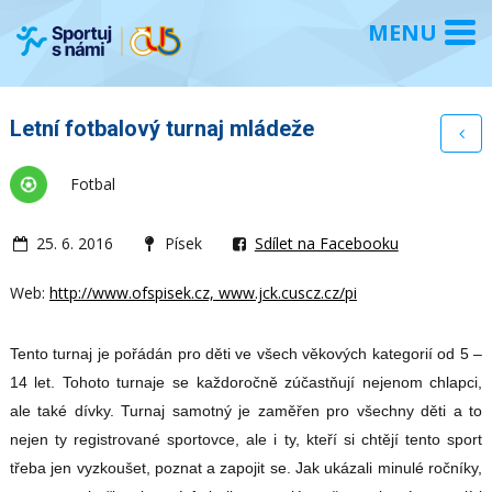
Letní fotbalový turnaj mládeže
Fotbal
25. 6. 2016
Písek
Sdílet na Facebooku
Web:
http://www.ofspisek.cz, www.jck.cuscz.cz/pi
Tento turnaj je pořádán pro děti ve všech věkových kategorií od 5 –
14 let. Tohoto turnaje se každoročně zúčastňují nejenom chlapci,
ale také dívky. Turnaj samotný je zaměřen pro všechny děti a to
nejen ty registrované sportovce, ale i ty, kteří si chtějí tento sport
třeba jen vyzkoušet, poznat a zapojit se. Jak ukázali minulé ročníky,