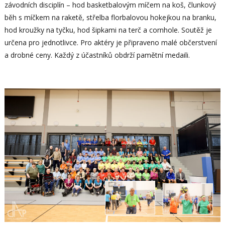
závodních disciplín – hod basketbalovým míčem na koš, člunkový
běh s míčkem na raketě, střelba florbalovou hokejkou na branku,
hod kroužky na tyčku, hod šipkami na terč a cornhole. Soutěž je
určena pro jednotlivce. Pro aktéry je připraveno malé občerstvení
a drobné ceny. Každý z účastníků obdrží pamětní medaili.