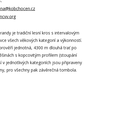
.
lena@kobchocen.cz
mcvv.org
andy je tradiční lesní kros s intervalovým
vce všech věkových kategorií a výkonností.
prověří jednotná, 4300 m dlouhá trať po
pěšinách s kopcovitým profilem (stoupání
í v jednotlivých kategoriích jsou připraveny
eny, pro všechny pak závěrečná tombola.