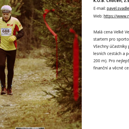
K.O.B. Choceň, z.s
E-mail:
pavel.svad
Web:
https://www.
Malá cena Velké Ver
startem pro sporto
Všechny účastníky 
lesních cestách a 
200 m). Pro nejlepš
finanční a věcné c