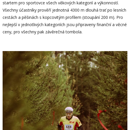
startem pro sportovce všech věkových kategorií a výkonností.
Všechny účastníky prověří jednotná 4300 m dlouhá trať po lesních
cestách a pěšinách s kopcovitým profilem (stoupání 200 m). Pro
nejlepší v jednotlivých kategoriích jsou připraveny finanční a věcné
ceny, pro všechny pak závěrečná tombola.