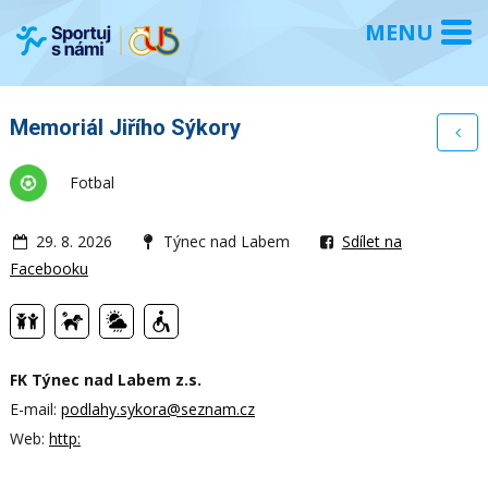
Memoriál Jiřího Sýkory
Fotbal
29. 8. 2026
Týnec nad Labem
Sdílet na
Facebooku
FK Týnec nad Labem z.s.
E-mail:
podlahy.sykora@seznam.cz
Web:
http: