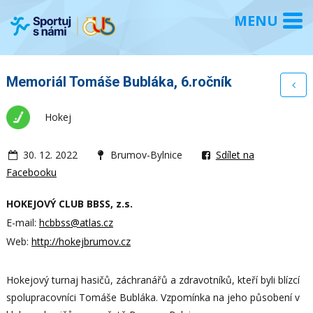
Memoriál Tomáše Bubláka, 6.ročník
Hokej
30. 12. 2022
Brumov-Bylnice
Sdílet na
Facebooku
HOKEJOVÝ CLUB BBSS, z.s.
E-mail:
hcbbss@atlas.cz
Web:
http://hokejbrumov.cz
Hokejový turnaj hasičů, záchranářů a zdravotníků, kteří byli blízcí
spolupracovníci Tomáše Bubláka. Vzpomínka na jeho působení v