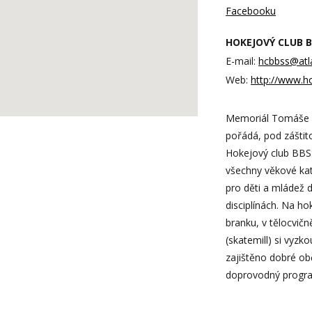
Facebooku
HOKEJOVÝ CLUB BB
E-mail:
hcbbss@atl
Web:
http://www.h
Memoriál Tomáše Bu
pořádá, pod záštit
Hokejový club BBSS
všechny věkové kat
pro děti a mládež d
disciplínách. Na hok
branku, v tělocvičn
(skatemill) si vyzko
zajištěno dobré obč
doprovodný progra