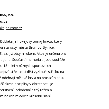
SS, z.s.
as.cz
okejbrumov.cz
bláka je hokejový turnaj hráčů, který
ou starosty města Brumov-Bylnice,
, z.s. již pátým rokem. Akce je určena pro
egorie. Součástí memoriálu jsou soutěže
o 18-ti let v různých sportovních
ejové střelnici si děti vyzkouší střelbu na
ě odehrají míčové hry a na bruslícím pásu
uší různé disciplíny v obratnosti. Je
erstvení, celodenní pitný režim a
m našich mladých krasobruslařů.