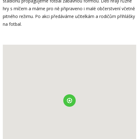
stadionu propagujeme fotbal zábavnou formou. Děti hrají různé
hry s míčem a máme pro ně připraveno i malé občerstvení včetně
pitného režimu. Po akci předáváme učitelkám a rodičům přihlášky
na fotbal.