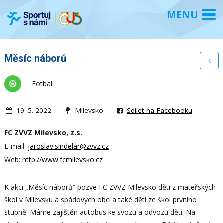
Měsíc náborů
Fotbal
19. 5. 2022
Milevsko
Sdílet na Facebooku
FC ZVVZ Milevsko, z.s.
E-mail:
jaroslav.sindelar@zvvz.cz
Web:
http://www.fcmilevsko.cz
K akci „Měsíc náborů“ pozve FC ZVVZ Milevsko děti z mateřských
škol v Milevsku a spádových obcí a také děti ze škol prvního
stupně. Máme zajištěn autobus ke svozu a odvozu dětí. Na