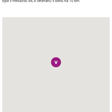
byla v minulosti MČR veteránů v běhu na 10 km.