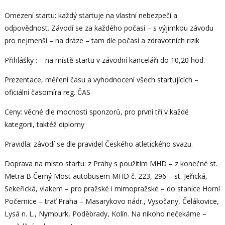
Omezení startu: každý startuje na vlastní nebezpečí a
odpovědnost. Závodí se za každého počasí – s výjimkou závodu
pro nejmenší – na dráze – tam dle počasí a zdravotních rizik
Přihlášky : na místě startu v závodní kanceláři do 10,20 hod.
Prezentace, měření času a vyhodnocení všech startujících –
oficiální časomíra reg. ČAS
Ceny: věcné dle mocnosti sponzorů, pro první tři v každé
kategorii, taktéž diplomy
Pravidla: závodí se dle pravidel Českého atletického svazu.
Doprava na místo startu: z Prahy s použitím MHD – z konečné st.
Metra B Černý Most autobusem MHD č. 223, 296 – st. Jeřická,
Sekeřická, vlakem – pro pražské i mimopražské – do stanice Horní
Počernice – trať Praha – Masarykovo nádr., Vysočany, Čelákovice,
Lysá n. L., Nymburk, Poděbrady, Kolín. Na nikoho nečekáme –