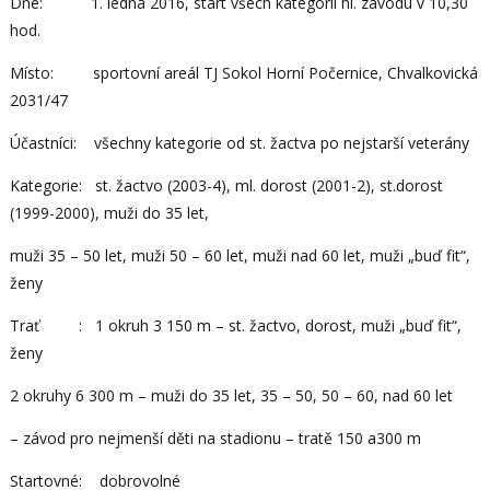
Dne: 1. ledna 2016, start všech kategorií hl. závodu v 10,30
hod.
Místo: sportovní areál TJ Sokol Horní Počernice, Chvalkovická
2031/47
Účastníci: všechny kategorie od st. žactva po nejstarší veterány
Kategorie: st. žactvo (2003-4), ml. dorost (2001-2), st.dorost
(1999-2000), muži do 35 let,
muži 35 – 50 let, muži 50 – 60 let, muži nad 60 let, muži „buď fit“,
ženy
Trať : 1 okruh 3 150 m – st. žactvo, dorost, muži „buď fit“,
ženy
2 okruhy 6 300 m – muži do 35 let, 35 – 50, 50 – 60, nad 60 let
– závod pro nejmenší děti na stadionu – tratě 150 a300 m
Startovné: dobrovolné