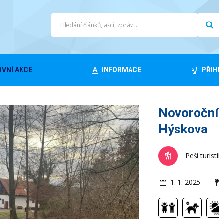
VNÍ AKCE
INFORMACE
PŘIH
Novoroční
Hýskova
Peší turist
1. 1. 2025