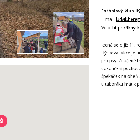
Fotbalový klub Hý
E-mail:
ludvik.here
Web:
https://fkhy
Jedná se o již 11.
Hýskova. Akce je u
pro psy. Značené t
dokončení pochodu 
špekáček na oheň a
u táboráku hrát k 