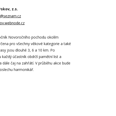
skov, z.s.
jt@seznam.cz
skov.webnode.cz
 ročník Novoročního pochodu okolím
rčena pro všechny věkové kategorie a také
rasy jsou dlouhé 3, 6 a 10 km. Po
každý účastník obdrží pamětní list a
 dále čaj na zahřátí. V průběhu akce bude
poslechu harmonikář.