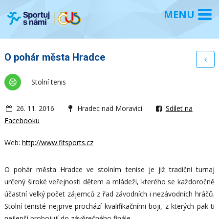
O pohár města Hradce
Stolní tenis
26. 11. 2016
Hradec nad Moravicí
Sdílet na
Facebooku
Web:
http://www.fitsports.cz
O pohár města Hradce ve stolním tenise je již tradiční turnaj
určený široké veřejnosti dětem a mládeži, kterého se každoročně
účastní velký počet zájemců z řad závodních i nezávodních hráčů.
Stolní tenisté nejprve prochází kvalifikačními boji, z kterých pak ti
nejlepší probojují do závěrečného finále.