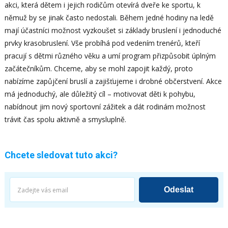
akci, která dětem i jejich rodičům otevírá dveře ke sportu, k
němuž by se jinak často nedostali. Během jedné hodiny na ledě
mají účastníci možnost vyzkoušet si základy bruslení i jednoduché
prvky krasobruslení. Vše probíhá pod vedením trenérů, kteří
pracují s dětmi různého věku a umí program přizpůsobit úplným
začátečníkům. Chceme, aby se mohl zapojit každý, proto
nabízíme zapůjčení bruslí a zajišťujeme i drobné občerstvení. Akce
má jednoduchý, ale důležitý cíl – motivovat děti k pohybu,
nabídnout jim nový sportovní zážitek a dát rodinám možnost
trávit čas spolu aktivně a smysluplně.
Chcete sledovat tuto akci?