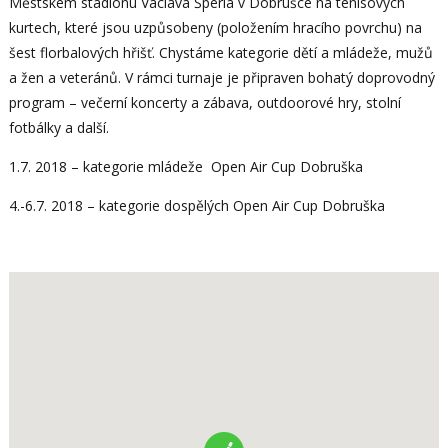
Městském stadionu Václava Šperla v Dobrušce na tenisových
kurtech, které jsou uzpůsobeny (položením hracího povrchu) na
šest florbalových hřišť. Chystáme kategorie dětí a mládeže, mužů
a žen a veteránů. V rámci turnaje je připraven bohatý doprovodný
program – večerní koncerty a zábava, outdoorové hry, stolní
fotbálky a další.
1.7. 2018 – kategorie mládeže Open Air Cup Dobruška
4.-6.7. 2018 – kategorie dospělých Open Air Cup Dobruška