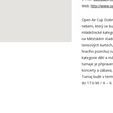
Web:
http://www.o
Open Air Cup Dobruš
nebem, který se bu
mládežnické katego
na Městském stadi
tenisových kurtech
hracího povrchu) n
kategorie dětí a m
turnaje je připrav
koncerty a zábava, 
Turnaj bude v termí
do 17-ti let / 4. –