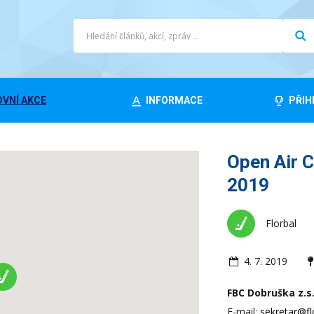
VNÍ AKCE
INFORMACE
PŘIH
Open Air 
2019
Florbal
4. 7. 2019
FBC Dobruška z.s
E-mail:
sekretar@fl