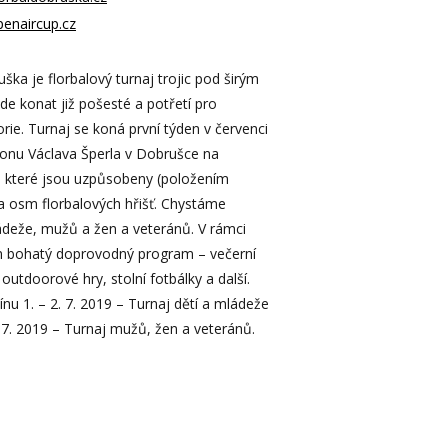
penaircup.cz
ka je florbalový turnaj trojic pod širým
de konat již pošesté a potřetí pro
rie. Turnaj se koná první týden v červenci
onu Václava Šperla v Dobrušce na
, které jsou uzpůsobeny (položením
a osm florbalových hřišť. Chystáme
ádeže, mužů a žen a veteránů. V rámci
en bohatý doprovodný program – večerní
outdoorové hry, stolní fotbálky a další.
nu 1. – 2. 7. 2019 – Turnaj dětí a mládeže
 6. 7. 2019 – Turnaj mužů, žen a veteránů.