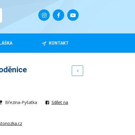
LÁŠKA
KONTAKT
loděnice
Březina-Pyšatka
Sdílet na
stonozka.cz