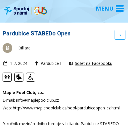
Pardubice STABEDo Open
Billiard
4. 7. 2024
Pardubice I
Sdílet na Facebooku
Maple Pool Club, z.s.
E-mail:
info@maplepoolclub.cz
Web:
http://www.maplepoolclub.cz/pool/pardubiceopen_cz.html
9. ročník mezinárodního turnaje v billiardu Pardubice STABEDO