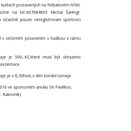
a kurtech postavených na fotbalovém hřišti.
ožné na tel.:607684893 Michal Šarlingr.
účastnit pouze neregistrovaní sportovci
ní s večerním posezením s hudbou v rámci
aje je 500,-Kč,které musí být uhrazeno
prezentace.
je je v 8,30hod.,v den konání turnaje.
2016 ve sportovním areálu SK Pavlíkov,
r. Rakovník)