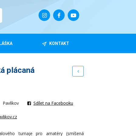
LÁŠKA
KONTAKT
ká plácaná
Pavlíkov
Sdílet na Facebooku
vlikov.cz
balového turnaje pro amatéry (smíšená