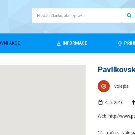
VNÍ AKCE
INFORMACE
PŘIH
Pavlíkovs
Volejbal
4. 6. 2016
Web:
http://www.pa
14. ročník volej