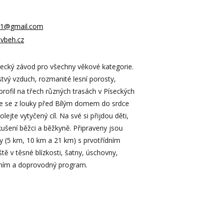
k11@gmail.com
uvbeh.cz
ecký závod pro všechny věkové kategorie.
stvý vzduch, rozmanité lesní porosty,
i profil na třech různých trasách v Píseckých
e se z louky před Bílým domem do srdce
lejte vytyčený cíl. Na své si přijdou děti,
kušení běžci a běžkyně. Připraveny jsou
y (5 km, 10 km a 21 km) s prvotřídním
tě v těsné blízkosti, šatny, úschovny,
ením a doprovodný program.