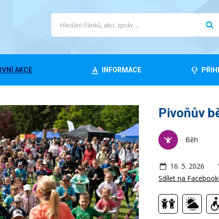
VNÍ AKCE
INFORMACE
PŘIH
Pivoňův b
Běh
16. 5. 2026
Sdílet na Faceboo