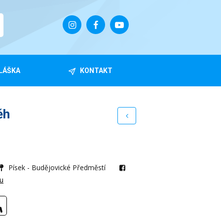
LÁŠKA
KONTAKT
ěh
Písek - Budějovické Předměstí
ku