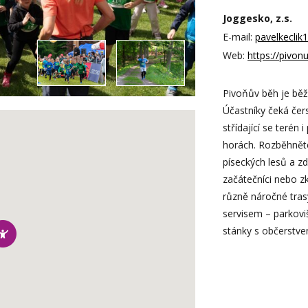
Joggesko, z.s.
E-mail:
pavelkecli
Web:
https://pivon
Pivoňův běh je běž
Účastníky čeká čer
střídající se terén 
horách. Rozběhnět
píseckých lesů a zdo
začátečníci nebo z
různě náročné tras
servisem – parkoviš
stánky s občerstv