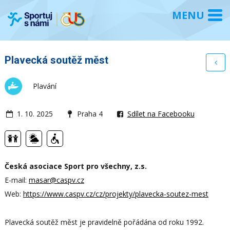
Plavecká soutěž měst
Plavání
1. 10. 2025
Praha 4
Sdílet na Facebooku
Česká asociace Sport pro všechny, z.s.
E-mail:
masar@caspv.cz
Web:
https://www.caspv.cz/cz/projekty/plavecka-soutez-mest
Plavecká soutěž měst je pravidelně pořádána od roku 1992.