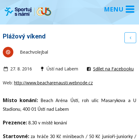
Plážový víkend
Beachvolejbal
27. 8. 2016
Ústí nad Labem
Sdílet na Facebooku
Web:
http://www.beacharenausti.webnode.cz
Místo konání:
Beach Aréna Ústí, roh ulic Masarykova a U
Stadionu, 400 01 Ústí nad Labem
Prezence:
8.30 v místě konání
Startovné:
za hráče 30 Kč minibeach / 50 Kč junioři-juniorky /