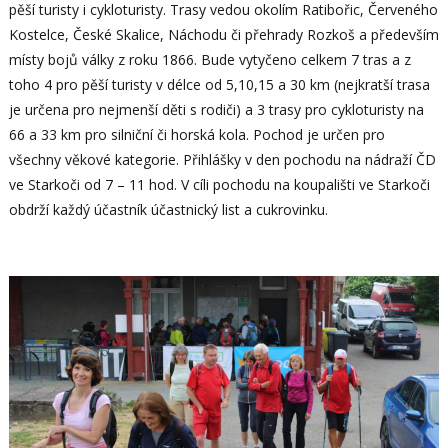
pěší turisty i cykloturisty. Trasy vedou okolím Ratibořic, Červeného
Kostelce, České Skalice, Náchodu či přehrady Rozkoš a především
místy bojů války z roku 1866. Bude vytyčeno celkem 7 tras a z
toho 4 pro pěší turisty v délce od 5,10,15 a 30 km (nejkratší trasa
je určena pro nejmenší děti s rodiči) a 3 trasy pro cykloturisty na
66 a 33 km pro silniční či horská kola. Pochod je určen pro
všechny věkové kategorie. Přihlášky v den pochodu na nádraží ČD
ve Starkoči od 7 – 11 hod. V cíli pochodu na koupališti ve Starkoči
obdrží každý účastník účastnický list a cukrovinku.