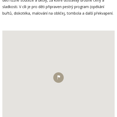
děti různé soutěže a úkoly, za které dostávají drobné ceny a
sladkosti. V cíli je pro děti připraven pestrý program (opékání
buřtů, diskotéka, malování na obličej, tombola a další překvapení.