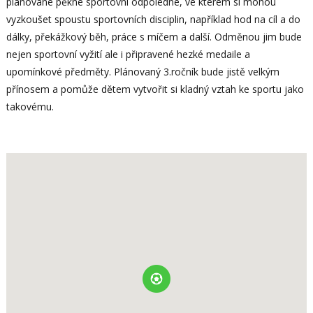
plánované pěkné sportovní odpoledne, ve kterém si mohou
vyzkoušet spoustu sportovních disciplin, například hod na cíl a do
dálky, překážkový běh, práce s míčem a další. Odměnou jim bude
nejen sportovní vyžití ale i připravené hezké medaile a
upomínkové předměty. Plánovaný 3.ročník bude jistě velkým
přínosem a pomůže dětem vytvořit si kladný vztah ke sportu jako
takovému.