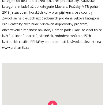
kategorií od dětí na odrážedlech, přes předškoláky, žákovské
kategorie, mládež až po kategorie Masters. Pražský MTB pohár
2019 je závodem horských kol v olympijském cross country.
Závodí se na okruzích uzpůsobených pro dané věkové kategorie.
Pro účastníky akce bude připraven doprovodný program,
občerstvení a možnost návštěvy Garden parku, kde lze vidět tisíce
květů (tulipánů, narcisů, skalniček, rododendronů a dalších
kvetoucích rostlin. Přihlášky a podrobnosti k závodu naleznete na
www.prahamtb.cz