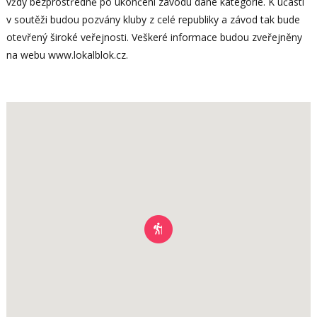
vždy bezprostředně po ukončení závodu dané kategorie. K účasti
v soutěži budou pozvány kluby z celé republiky a závod tak bude
otevřený široké veřejnosti. Veškeré informace budou zveřejněny
na webu www.lokalblok.cz.