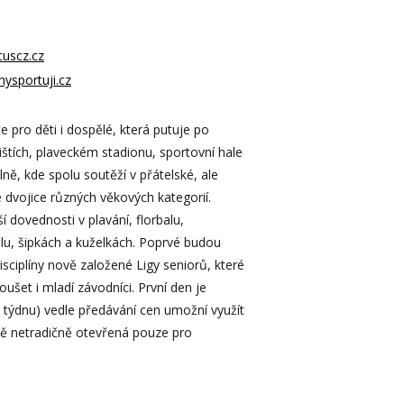
cuscz.cz
chysportuji.cz
e pro děti i dospělé, která putuje po
štích, plaveckém stadionu, sportovní hale
ně, kde spolu soutěží v přátelské, ale
dvojice různých věkových kategorií.
í dovednosti v plavání, florbalu,
alu, šipkách a kuželkách. Poprvé budou
sciplíny nově založené Ligy seniorů, které
ušet i mladí závodníci. První den je
o týdnu) vedle předávání cen umožní využít
ě netradičně otevřená pouze pro