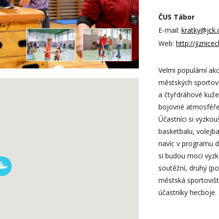
ČUS Tábor
E-mail:
kratky@jck.
Web:
http://jiznice
Velmi populární akc
městských sportovi
a čtyřdráhové kužel
bojovné atmosféře 
Účastníci si vyzkouš
basketbalu, volejb
navíc v programu di
si budou moci vyzko
soutěžní, druhý (p
městská sportovišt
účastníky hecboje.