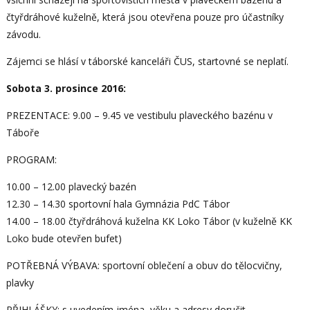
čtyřdráhové kuželně, která jsou otevřena pouze pro účastníky
závodu.
Zájemci se hlásí v táborské kanceláři ČUS, startovné se neplatí.
Sobota 3. prosince 2016:
PREZENTACE: 9.00 – 9.45 ve vestibulu plaveckého bazénu v
Táboře
PROGRAM:
10.00 – 12.00 plavecký bazén
12.30 – 14.30 sportovní hala Gymnázia PdC Tábor
14.00 – 18.00 čtyřdráhová kuželna KK Loko Tábor (v kuželně KK
Loko bude otevřen bufet)
POTŘEBNÁ VÝBAVA: sportovní oblečení a obuv do tělocvičny,
plavky
PŘIHLÁŠKY: s uvedením jména, věku a adresy doručit