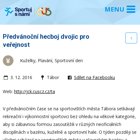
Předvánoční hecboj dvojic pro
veřejnost
Kuželky, Plavání, Sportovní den
3. 12. 2016
Tábor
Sdílet na Facebooku
Web:
http://jck.cuscz.cz/ta
V předvánočním čase se na sportovištích města Tábora setkávají
rekreační i výkonnostní sportovci bez ohledu na věkové kategorie,
aby si zábavnou formou zasoutěžili v různých neoficiálních
disciplínách v bazénu, kuželně a sportovní hale. O týden později se
všichni scházejí na sportovištích města v plaveckém bazénu a