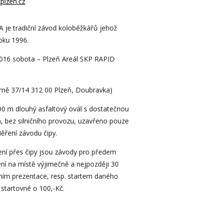
plzen.cz
e tradiční závod koloběžkářů jehož
roku 1996.
2016 sobota – Plzeň Areál SKP RAPID
árně 37/14 312 00 Plzeň, Doubravka)
100 m dlouhý asfaltový ovál s dostatečnou
m, bez silničního provozu, uzavřeno pouze
ěření závodu čipy.
ní přes čipy jsou závody pro předem
ení na místě výjimečně a nejpozději 30
ním prezentace, resp. startem daného
startovné o 100,-Kč.