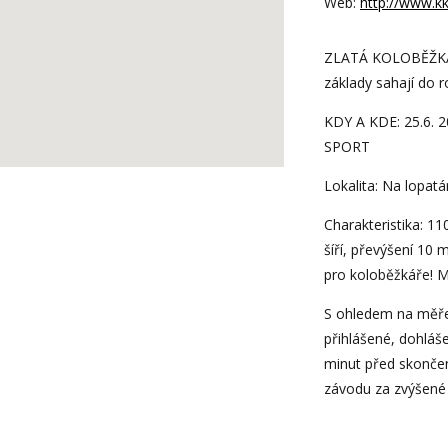
Web:
http://www.kk
ZLATÁ KOLOBĚŽKA j
základy sahají do 
KDY A KDE: 25.6. 
SPORT
Lokalita: Na lopat
Charakteristika: 1
šíří, převýšení 10 
pro koloběžkáře! M
S ohledem na měře
přihlášené, dohláš
minut před skonče
závodu za zvýšené 