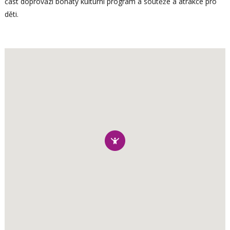
část doprovází bohatý kulturní program a soutěže a atrakce pro
děti.