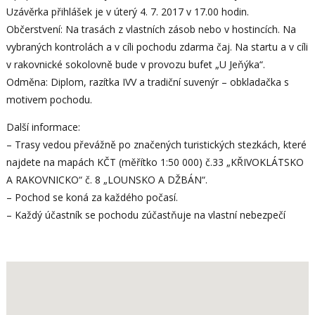
Uzávěrka přihlášek je v úterý 4. 7. 2017 v 17.00 hodin.
Občerstvení: Na trasách z vlastních zásob nebo v hostincích. Na
vybraných kontrolách a v cíli pochodu zdarma čaj. Na startu a v cíli
v rakovnické sokolovně bude v provozu bufet „U Jeňýka“.
Odměna: Diplom, razítka IVV a tradiční suvenýr – obkladačka s
motivem pochodu.
Další informace:
– Trasy vedou převážně po značených turistických stezkách, které
najdete na mapách KČT (měřítko 1:50 000) č.33 „KŘIVOKLÁTSKO
A RAKOVNICKO“ č. 8 „LOUNSKO A DŽBÁN“.
– Pochod se koná za každého počasí.
– Každý účastník se pochodu zúčastňuje na vlastní nebezpečí