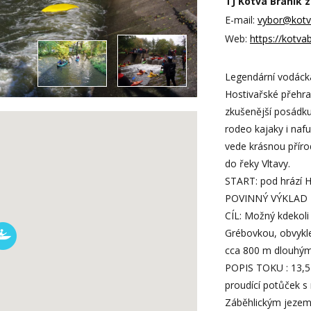
TJ Kotva Braník z
E-mail:
vybor@kotv
Web:
https://kotvab
Legendární vodáck
Hostivařské přehrad
zkušenější posádku
rodeo kajaky i naf
vede krásnou přírod
do řeky Vltavy.
START: pod hrází H
POVINNÝ VÝKLAD TR
CÍL: Možný kdekoli 
Grébovkou, obvyklej
cca 800 m dlouhým
POPIS TOKU : 13,5
proudící potůček 
Záběhlickým jezem