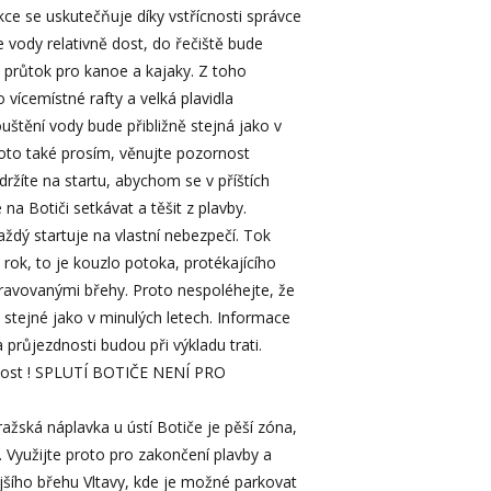
 se uskutečňuje díky vstřícnosti správce
je vody relativně dost, do řečiště bude
průtok pro kanoe a kajaky. Z toho
o vícemístné rafty a velká plavidla
štění vody bude přibližně stejná jako v
roto také prosím, věnujte pozornost
ržíte na startu, abychom se v příštích
 na Botiči setkávat a těšit z plavby.
ý startuje na vlastní nebezpečí. Tok
rok, to je kouzlo potoka, protékajícího
ravovanými břehy. Proto nespoléhejte, že
 stejné jako v minulých letech. Informace
 průjezdnosti budou při výkladu trati.
nost ! SPLUTÍ BOTIČE NENÍ PRO
ská náplavka u ústí Botiče je pěší zóna,
 Využijte proto pro zakončení plavby a
ějšího břehu Vltavy, kde je možné parkovat