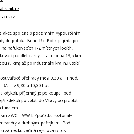
.s.
abranik.cz
ranik.cz
á akce spojená s podzimním vypouštěním
y do potoka Botič. Rio Botič je jízda pro
 na nafukovacích 1-2 místných lodích,
ukovací paddleboardy. Trať dlouhá 13,5 km
ou (9 km) až po industriální krajinu ústící
ostivařské přehrady mezi 9,30 a 11 hod.
ATI: v 9,30 a 10,30 hod.
a kdykoli, příjemný je po koupeli pod
ší kdekoli po vplutí do Vltavy po proplutí
 tunelem.
 km ZWC – WW I. Zpočátku roztomilý
s meandry a drobnými peřejkami. Pod
 u zámečku začíná regulovaný tok.