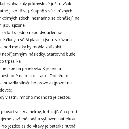
ídají zvolna kaly průmyslové (už to však
atné jako dříve). Stupně s válci různých
u v kolmých zdech, nesnadno se obnášejí, na
 jsou sjízdné.
za loď s jedno nebo dvoučlennou
é čluny a větší plavidla jsou zakázána,
h a pod mostky by mohla způsobit
s nepříjemnými následky. Startovné bude
do trpaslíka.
 nejlépe na panelovku K jezeru a
ést lodě na místo startu. Dodržujte
a pravidla silničního provozu (pozor na
elovce).
ý vlastní, mnoho možností je cestou,
lovací vesty a helmy, loď zajištěná proti
ujeme zavřené lodě a vybavení baterkou
 Pro jezdce až do Vltavy je baterka nutná!