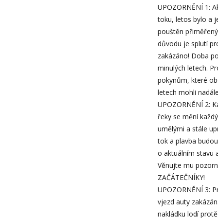
UPOZORNĚNÍ 1: Akce
toku, letos bylo a 
pouštěn přiměřený 
důvodu je splutí pr
zakázáno! Doba pou
minulých letech. P
pokynům, které obd
letech mohli nadále
UPOZORNĚNÍ 2: Každ
řeky se mění každý 
umělými a stále up
tok a plavba budou
o aktuálním stavu a
Věnujte mu pozor
ZAČÁTEČNÍKY!
UPOZORNĚNÍ 3: Praž
vjezd auty zakázán.
nakládku lodí prot