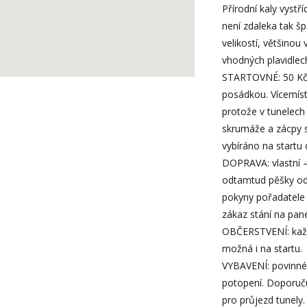
Přírodní kaly vystř
není zdaleka tak šp
velikostí, většino
vhodných plavidlech
STARTOVNÉ: 50 Kč 
posádkou. Vícemístn
protože v tunelec
skrumáže a zácpy 
vybíráno na startu 
DOPRAVA: vlastní –
odtamtud pěšky odn
pokyny pořadatele 
zákaz stání na pan
OBČERSTVENÍ: každ
možná i na startu.
VYBAVENÍ: povinné p
potopení. Doporuč
pro průjezd tunely.