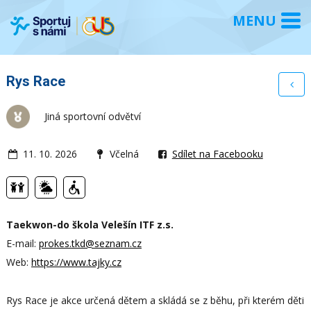
Rys Race
Jiná sportovní odvětví
11. 10. 2026
Včelná
Sdílet na Facebooku
Taekwon-do škola Velešín ITF z.s.
E-mail:
prokes.tkd@seznam.cz
Web:
https://www.tajky.cz
Rys Race je akce určená dětem a skládá se z běhu, při kterém děti