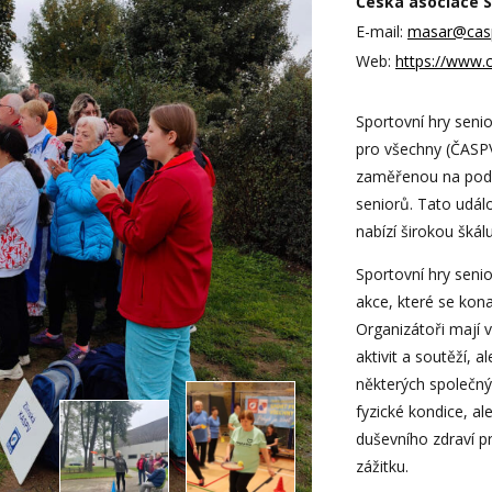
Česká asociace Sp
E-mail:
masar@cas
Web:
https://www.
Sportovní hry seni
pro všechny (ČASPV
zaměřenou na podpo
seniorů. Tato udál
nabízí širokou škálu
Sportovní hry seni
akce, které se kona
Organizátoři mají 
aktivit a soutěží, 
některých společnýc
fyzické kondice, al
duševního zdraví p
zážitku.