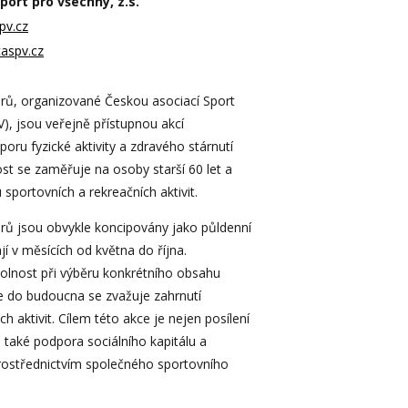
ort pro všechny, z.s.
pv.cz
caspv.cz
orů, organizované Českou asociací Sport
), jsou veřejně přístupnou akcí
ru fyzické aktivity a zdravého stárnutí
ost se zaměřuje na osoby starší 60 let a
 sportovních a rekreačních aktivit.
orů jsou obvykle koncipovány jako půldenní
jí v měsících od května do října.
volnost při výběru konkrétního obsahu
ale do budoucna se zvažuje zahrnutí
h aktivit. Cílem této akce je nejen posílení
e také podpora sociálního kapitálu a
rostřednictvím společného sportovního