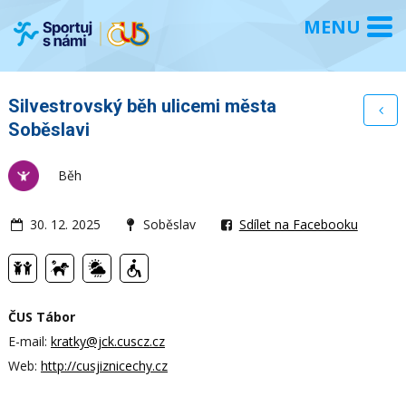
Silvestrovský běh ulicemi města
Soběslavi
Běh
30. 12. 2025
Soběslav
Sdílet na Facebooku
ČUS Tábor
E-mail:
kratky@jck.cuscz.cz
Web:
http://cusjiznicechy.cz