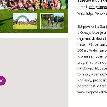
Běžecký klub Skřip
E-mail:
info@skripo
Web:
https://www.s
Skřipovská litačka
u Opavy. Akce je u
nejmenších dětí až
tratě – Pštrosí záv
500 m, Vrabčí závod
Kromě samotného b
program pro celou r
nafukovací bludiště
tomboly a samozře
Přihlášky, propozic
podrobnosti o trat
www.skripovskalita