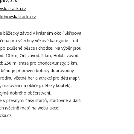
ov, z. s.
vskalitacka.cz
kripovskalitacka.cz
 je běžecký závod v krásném okolí Skřipova
rčena pro všechny věkové kategorie – od
 po zkušené běžce i chodce. Na výběr jsou
od: 10 km, Orlí závod: 5 km, Holubí závod:
: 250 m, trasa pro chodce/turisty: 5 km.
ěhu je připraven bohatý doprovodný
odinu včetně her a atrakcí pro děti (např.
, malování na obličej, dětský koutek),
jmě dobrého občerstvení.
e s přesnými časy startů, startovné a další
ích (včetně map) na webu akce:
cka.cz.