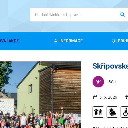
VNÍ AKCE
INFORMACE
PŘIH
Skřipovská
Běh
6. 6. 2026