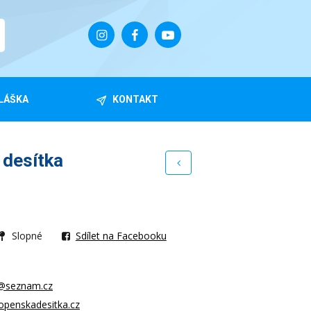
LÁŠKA
KONTAKT
 desítka
Slopné
Sdílet na Facebooku
@seznam.cz
openskadesitka.cz