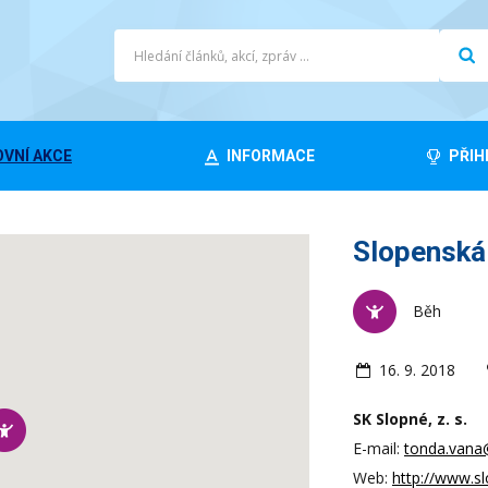
VNÍ AKCE
INFORMACE
PŘIH
Slopenská
Běh
16. 9. 2018
SK Slopné, z. s.
E-mail:
tonda.vana
Web:
http://www.sl