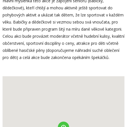
Hlavní myšlenka této akce je zapojení seniorů (babičky,
dědečkové), kteří chtějí a mohou aktivně ještě sportovat do
pohybových aktivit a ukázat tak dětem, že lze sportovat v každém
věku. Babičky a dědečkové si vezmou sebou svá vnoučata, pro
které bude připraven program šitý na míru dané věkové kategorii.
Celou akci bude provázet moderátor včetně hudební kulisy, kvalitní
občerstvení, sportovní disciplíny o ceny, atrakce pro děti včetně
oblíbené hasičské pěny (doporučujeme náhradní suché oblečení
pro děti) a celá akce bude zakončena opékáním špekáčků.