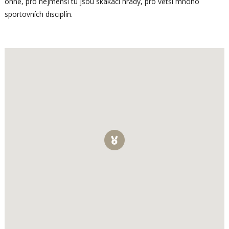
ohně, pro nejmenší tu jsou skákací hrady, pro větší mnoho
sportovních disciplín.