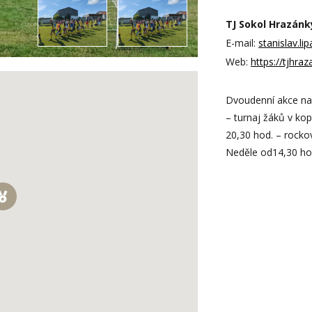
TJ Sokol Hrazánky
E-mail:
stanislav.l
Web:
https://tjhra
Dvoudenní akce na 
– turnaj žáků v ko
20,30 hod. – rocko
Neděle od14,30 hod