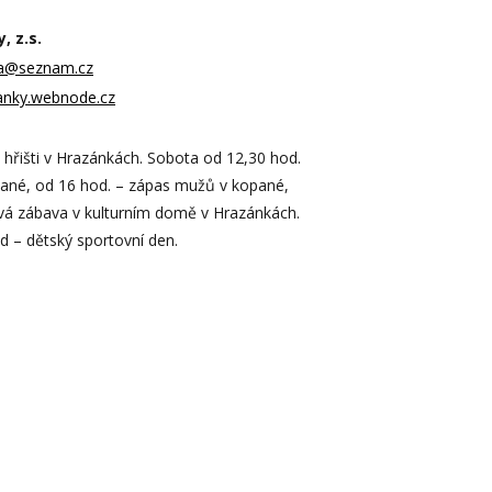
, z.s.
ipa@seznam.cz
zanky.webnode.cz
hřišti v Hrazánkách. Sobota od 12,30 hod.
pané, od 16 hod. – zápas mužů v kopané,
vá zábava v kulturním domě v Hrazánkách.
 – dětský sportovní den.