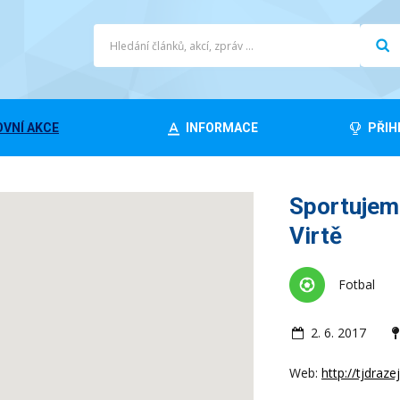
VNÍ AKCE
INFORMACE
PŘIH
Sportujeme
Virtě
Fotbal
2. 6. 2017
Web:
http://tjdraze