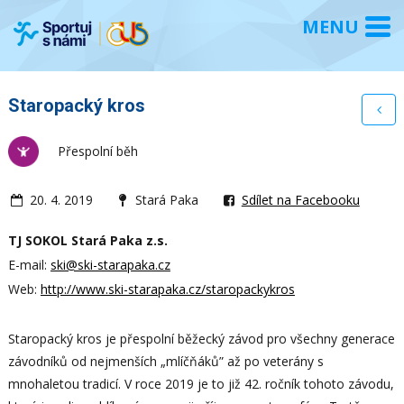
Staropacký kros
Přespolní běh
20. 4. 2019
Stará Paka
Sdílet na Facebooku
TJ SOKOL Stará Paka z.s.
E-mail:
ski@ski-starapaka.cz
Web:
http://www.ski-starapaka.cz/staropackykros
Staropacký kros je přespolní běžecký závod pro všechny generace
závodníků od nejmenších „mlíčňáků” až po veterány s
mnohaletou tradicí. V roce 2019 je to již 42. ročník tohoto závodu,