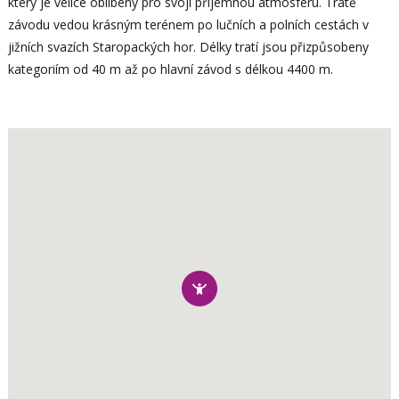
který je velice oblíbený pro svoji příjemnou atmosféru. Tratě
závodu vedou krásným terénem po lučních a polních cestách v
jižních svazích Staropackých hor. Délky tratí jsou přizpůsobeny
kategoriím od 40 m až po hlavní závod s délkou 4400 m.