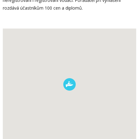
neregistrovaní i registrovaní vodáci. Pořadatel při vyhlášení
rozdává účastníkům 100 cen a diplomů.