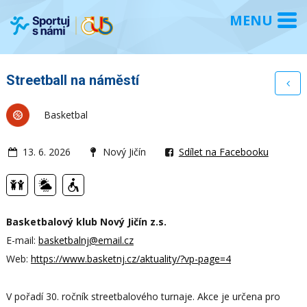
Streetball na náměstí
Basketbal
13. 6. 2026
Nový Jičín
Sdílet na Facebooku
Basketbalový klub Nový Jičín z.s.
E-mail:
basketbalnj@email.cz
Web:
https://www.basketnj.cz/aktuality/?vp-page=4
V pořadí 30. ročník streetbalového turnaje. Akce je určena pro