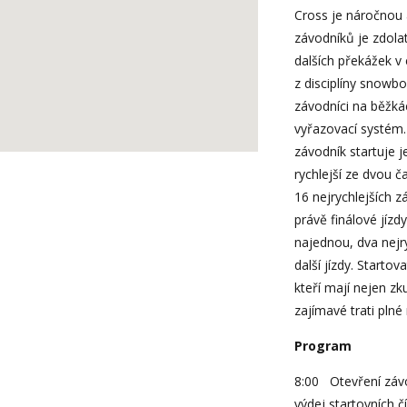
Cross je náročnou 
závodníků je zdola
dalších překážek v
z disciplíny snowbo
závodníci na běžká
vyřazovací systém. 
závodník startuje 
rychlejší ze dvou č
16 nejrychlejších z
právě finálové jízdy
najednou, dva nejry
další jízdy. Startov
kteří mají nejen zk
zajímavé trati pln
Program
8:00 Otevření závo
výdej startovních čí