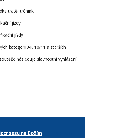
ka tratě, trénink
ikační jízdy
fikační jízdy
ých kategorií AK 10/11 a starších
soutěže následuje slavnostní vyhlášení
iccrossu na Božím
19. 3. 2017