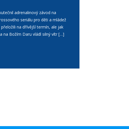
utečnil adrenalinový závod na
crossového seriálu pro děti a mládež
ložili na dřívější termín, ale jak
 na Božím Daru vládl silný vítr […]