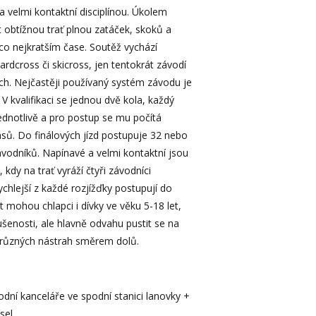
a velmi kontaktní disciplínou. Úkolem
t obtížnou trať plnou zatáček, skoků a
 co nejkratším čase. Soutěž vychází
ardcross či skicross, jen tentokrát závodí
ch. Nejčastěji používaný systém závodu je
V kvalifikaci se jednou dvě kola, každý
jednotlivě a pro postup se mu počítá
asů. Do finálových jízd postupuje 32 nebo
ávodníků. Napínavé a velmi kontaktní jsou
, kdy na trať vyráží čtyři závodníci
chlejší z každé rozjížďky postupují do
at mohou chlapci i dívky ve věku 5-18 let,
ušenosti, ale hlavně odvahu pustit se na
é různých nástrah směrem dolů.
dní kanceláře ve spodní stanici lanovky +
sel