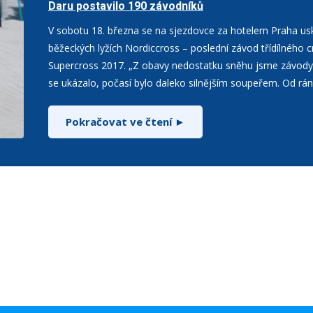
Daru postavilo 190 závodníků
V sobotu 18. března se na sjezdovce za hotelem Praha usk
běžeckých lyžích Nordiccross – poslední závod třídílného 
Supercross 2017. „Z obavy nedostatku sněhu jsme závody pře
se ukázalo, počasí bylo daleko silnějším soupeřem. Od rána
Pokračovat ve čtení ►