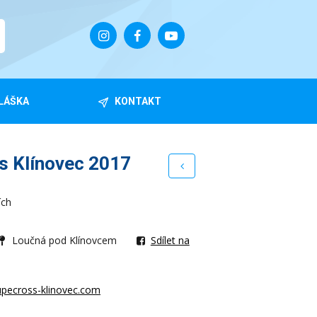
LÁŠKA
KONTAKT
s Klínovec 2017
ích
Loučná pod Klínovcem
Sdílet na
upecross-klinovec.com