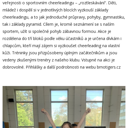
veřejnosti o sportovním cheerleadingu – „roztleskávání“. Děti,
mládež i dospělí si v jednotlivých blocích vyzkouší základy
cheerleadingu, a to jak jednoduché průpravy, pohyby, gymnastiku,
tak i základy pyramid. Cílem je, kromě seznámení se s naším
sportem, užít si společně pohyb zábavnou formou. Akce je
rozdělena do tří bloků podle věku účastníků a je určena dívkám i
chlapcům, kteří mají zájem si vyzkoušet cheerleading na vlastní
kůži. Tréninky jsou přizpůsobeny úplným začátečníkům a jsou
vedeny zkušenými trenéry z našeho klubu. Vstupné na akci je
dobrovolné. Přihlášky a další podrobnosti na webu brnotigers.cz