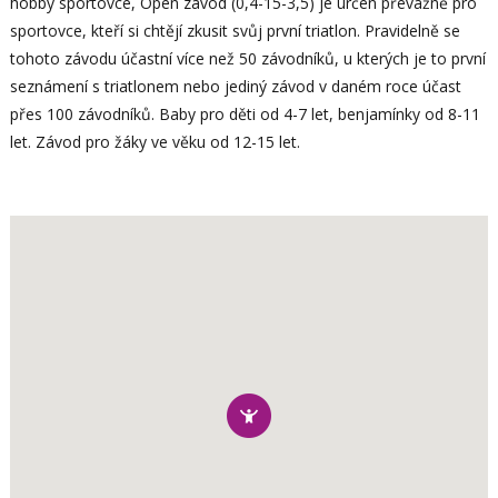
hobby sportovce, Open závod (0,4-15-3,5) je určen převážně pro
sportovce, kteří si chtějí zkusit svůj první triatlon. Pravidelně se
tohoto závodu účastní více než 50 závodníků, u kterých je to první
seznámení s triatlonem nebo jediný závod v daném roce účast
přes 100 závodníků. Baby pro děti od 4-7 let, benjamínky od 8-11
let. Závod pro žáky ve věku od 12-15 let.