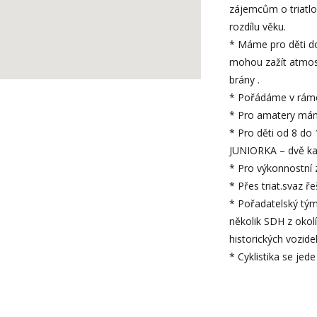
zájemcům o triatlo
rozdílu věku.
* Máme pro děti d
mohou zažít atmosf
brány .
* Pořádáme v rámci 
* Pro amatery má
* Pro děti od 8 do 
JUNIORKA – dvě ka
* Pro výkonnostní 
* Přes triat.svaz 
* Pořadatelský tým
několik SDH z okolí
historických vozidel
* Cyklistika se jede