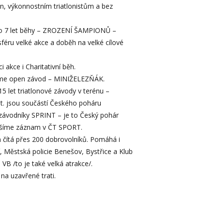
n, výkonnostním triatlonistům a bez
o 7 let běhy – ZROZENÍ ŠAMPIONŮ –
éru velké akce a doběh na velké cílové
akce i Charitativní běh.
me open závod – MINIŽELEZŇÁK.
15 let triatlonové závody v terénu –
t. jsou součástí Českého poháru
závodníky SPRINT – je to Český pohár
řešíme záznam v ČT SPORT.
 čítá přes 200 dobrovolníků. Pomáhá i
, Městská policie Benešov, Bystřice a Klub
 VB /to je také velká atrakce/.
 na uzavřené trati.