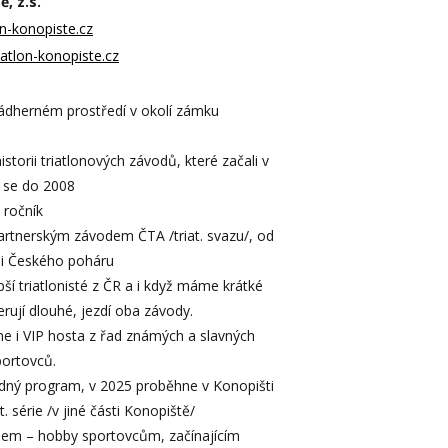
, z.s.
on-konopiste.cz
iatlon-konopiste.cz
ádherném prostředí v okolí zámku
torii triatlonových závodů, které začali v
 se do 2008
 ročník
artnerským závodem ČTA /triat. svazu/, od
i Českého poháru
pší triatlonisté z ČR a i když máme krátké
ferují dlouhé, jezdí oba závody.
 i VIP hosta z řad známých a slavných
portovců.
ný program, v 2025 proběhne v Konopišti
ět. série /v jiné části Konopiště/
šem – hobby sportovcům, začínajícím