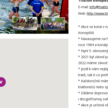
Triatlon Konopiště
E-mail:
info@triatl
Web:
http://www.tr
* Akce se koná v n
Konopiště
* Navazujeme na his
roce 1984 a konaly
* Nyní 5. obnovený
* 2021 byl závod p
2022 máme závod 
* Jezdí k nám nejle
tratě, tak ti co pre
* Každoročně máme
triatlonistů nebo s
* Děláme doprovod
i discgolf.turnaj sv
* Akce je určená v