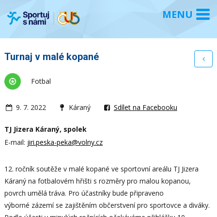
Turnaj v malé kopané
Fotbal
9. 7. 2022
Káraný
Sdílet na Facebooku
TJ Jizera Káraný, spolek
E-mail:
jiri.peska-peka@volny.cz
12. ročník soutěže v malé kopané ve sportovní areálu TJ Jizera
Káraný na fotbalovém hřišti s rozměry pro malou kopanou,
povrch umělá tráva. Pro účastníky bude připraveno
výborné zázemí se zajištěním občerstvení pro sportovce a diváky.