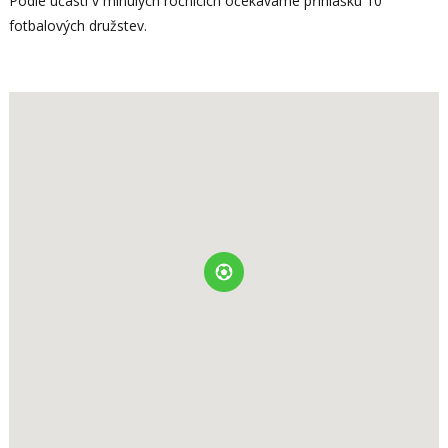
Podle účasti v minulých ročnících očekáváme přihlášku 10
fotbalových družstev.