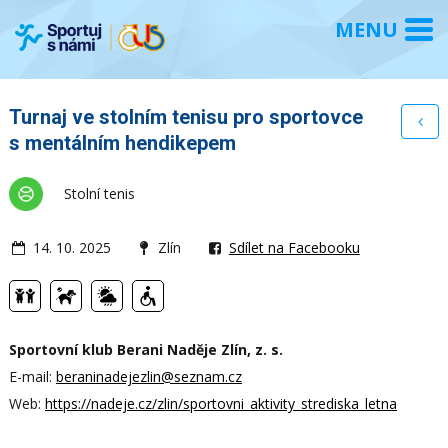
Turnaj ve stolním tenisu pro sportovce
s mentálním hendikepem
Stolní tenis
14. 10. 2025
Zlín
Sdílet na Facebooku
Sportovní klub Berani Naděje Zlín, z. s.
E-mail:
beraninadejezlin@seznam.cz
Web:
https://nadeje.cz/zlin/sportovni_aktivity_strediska_letna